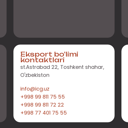
Eksport bo'limi
kontaktlari
st.Astrabad 22, Toshkent shahar,
O'zbekiston
info@icg.uz
+998 99 811 75 55
+998 99 811 72 22
+998 77 401 75 55