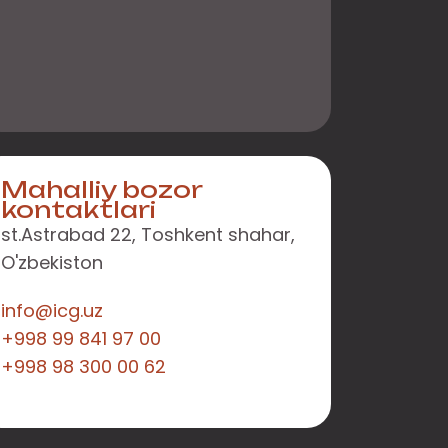
Mahalliy bozor
kontaktlari
st.Astrabad 22, Toshkent shahar,
O'zbekiston
info@icg.uz
+998 99 841 97 00
+998 98 300 00 62