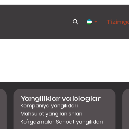
hsulotlar
Yangiliklar
Uchrashuv
Tadbirlar
Tizimga
Yangiliklar va bloglar
Kompaniya yangiliklari
Mahsulot yangilanishlari
Ko'rgazmalar Sanoat yangiliklari