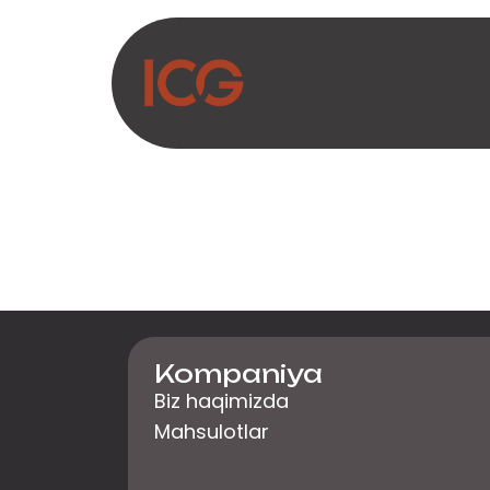
Asosiy mazmunga o‘tish
Biz haqimizda
Ma
Kompaniya
Biz haqimizda
Mahsulotlar