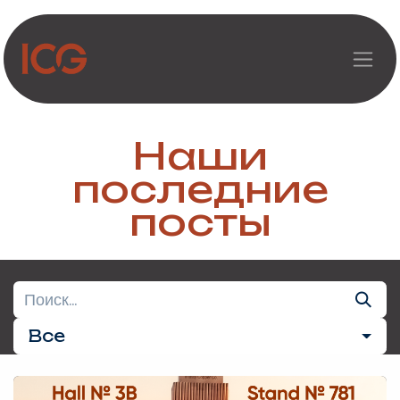
Перейти к содержимому
Наши
последние
посты
Все