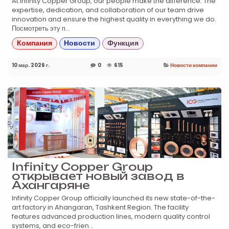
At Infinity Copper Group, our people make the difference. The
expertise, dedication, and collaboration of our team drive
innovation and ensure the highest quality in everything we do.
Посмотреть эту п...
Компания
Новости
Функция
10 мар. 2026 г.
0
615
Новости компании
Infinity Copper Group
открывает новый завод в
Ахангаряне
Infinity Copper Group officially launched its new state-of-the-
art factory in Ahangaran, Tashkent Region. The facility
features advanced production lines, modern quality control
systems, and eco-frien...