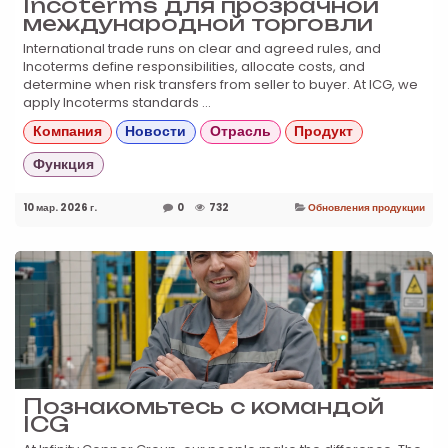
Incoterms для прозрачной
международной торговли
International trade runs on clear and agreed rules, and
Incoterms define responsibilities, allocate costs, and
determine when risk transfers from seller to buyer. At ICG, we
apply Incoterms standards ...
Компания
Новости
Отрасль
Продукт
Функция
10 мар. 2026 г.
0
732
Обновления продукции
Познакомьтесь с командой
ICG