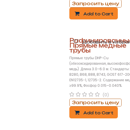
Запросить цену
Add to Cart
Рафинированны
Добавить в избра
Прямые медные
трубы
Прямые трубы DHP-Cu
(обезоксидированная, высокофосф
медь). Длина 3.0–6.0 м. Стандарты
B280, B68, B88, B743, GOST 617-20
EN12735-1, 12735-2. Содержание ме
≥99.9%, Фосфор 0.015–0.040%.
(0)
Запросить цену
Add to Cart