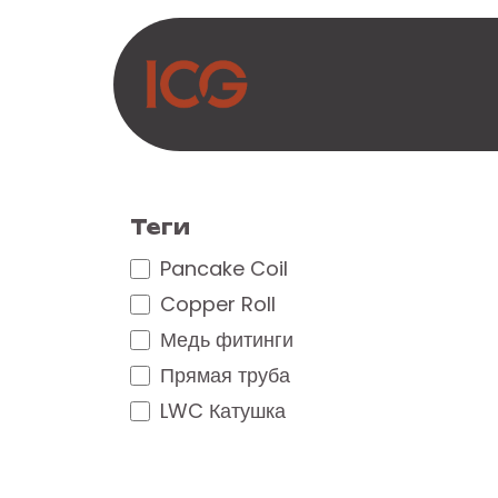
Перейти к содержимому
О нас
Продукты
Теги
Pancake Coil
Copper Roll
Медь фитинги
Прямая труба
LWC Катушка