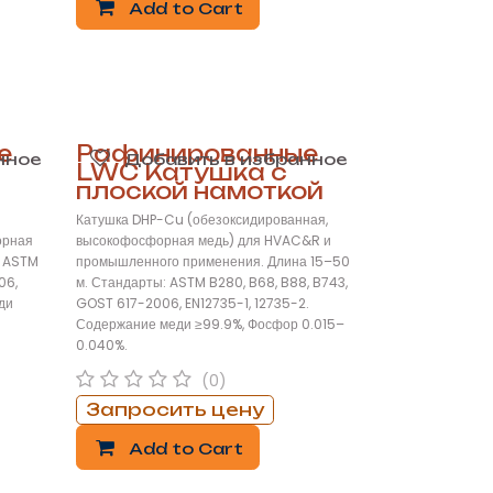
Add to Cart
е
Рафинированные
нное
Добавить в избранное
LWC Катушка с
плоской намоткой
Катушка DHP-Cu (обезоксидированная,
орная
высокофосфорная медь) для HVAC&R и
: ASTM
промышленного применения. Длина 15–50
06,
м. Стандарты: ASTM B280, B68, B88, B743,
ди
GOST 617-2006, EN12735-1, 12735-2.
Содержание меди ≥99.9%, Фосфор 0.015–
0.040%.
(0)
Запросить цену
Add to Cart