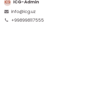
ICG-Admin
info@icg.uz
+998998117555