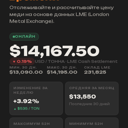
Отслеживайте и рассчитывайте цену
меди на основе данных LME (London
Metal Exchange).
ОНЛАЙН
$14,167.50
▼ 0.19%
USD / ТОННА · LME Cash Settlement
МИН. 30 ДН.
МАКС. 30 ДН.
СКЛАД LME
$13,090.00
$14,195.00
231,825
ИЗМЕНЕНИЕ ЗА
СРЕДНЯЯ ЗА МЕСЯЦ
НЕДЕЛЮ
$13,550
+3.92%
Последние 30 дней
▲ $535 / TON
МАКСИМУМ 52Н
МИНИМУМ 52Н