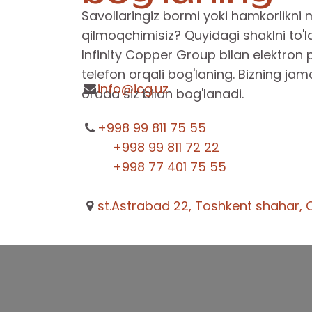
Savollaringiz bormi yoki hamkorlikn
qilmoqchimisiz? Quyidagi shaklni to'ld
Infinity Copper Group bilan elektron 
telefon orqali bog'laning. Bizning ja
info@icg.uz
orada siz bilan bog'lanadi.
+998 99 811 75 55
+998 99 811 72 22
+998 77 401 75 55
st.Astrabad 22, Toshkent shahar, 