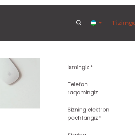
hsulotlar
Yangiliklar
Uchrashuv
Tadbirlar
Tizimga
Ismingiz
*
Telefon
raqamingiz
Sizning elektron
pochtangiz
*
Sizning