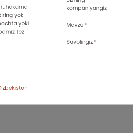
i muhokama
kompaniyangiz
iring yoki
pochta yoki
Mavzu
*
moamiz tez
Savolingiz
*
O'zbekiston