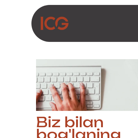
Asosiy mazmunga o‘tish
Biz haqimizda
Ma
Biz bilan
bog'laning