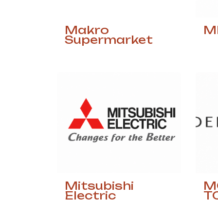
Makro
M
Supermarket
Mitsubishi
M
Electric
T