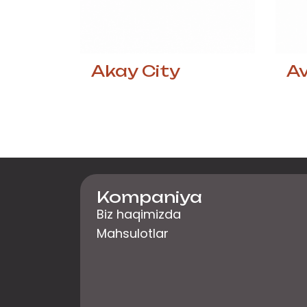
Akay City
A
Kompaniya
Biz haqimizda
Mahsulotlar