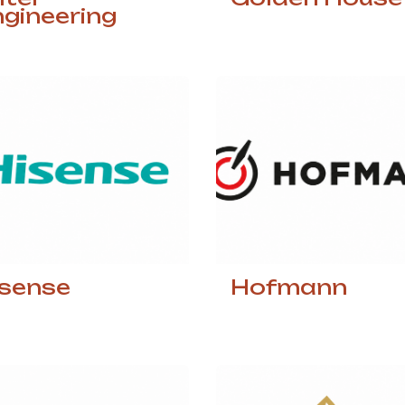
gineering
isense
Hofmann