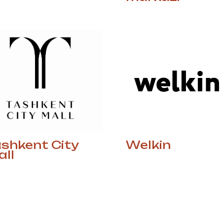
shkent City
Welkin
ll