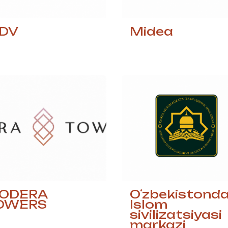
DV
Midea
ODERA
Oʻzbekistonda
OWERS
Islom
sivilizatsiyasi
markazi