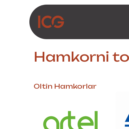
Asosiy mazmunga o‘tish
Biz haqimizda
Ma
Hamkorni to
Oltin
Hamkorlar