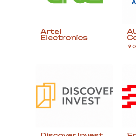
Artel
AU
Electronics
Co
O
Discover Invest
E