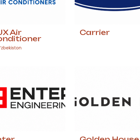
X Air
Carrier
nditioner
‘zbekiston
nter
Golden House