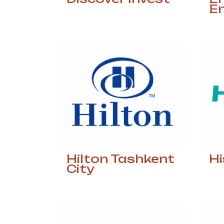
En
Hilton Tashkent
H
City