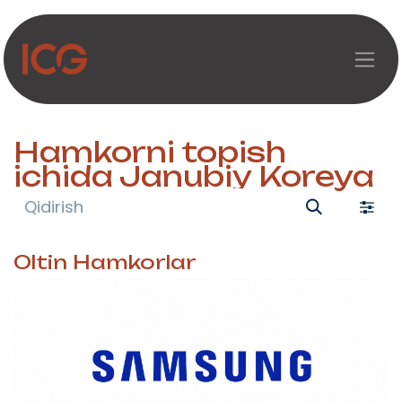
Asosiy mazmunga o‘tish
Hamkorni topish
ichida Janubiy Koreya
Oltin
Hamkorlar