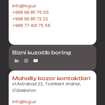
info@icg.uz
+998 99 811 75 55
+998 99 811 72 22
+998 77 401 75 55
Bizni kuzatib boring
Mahalliy bozor kontaktlari
st.Astrabad 22, Toshkent shahar,
O'zbekiston
info@icg.uz