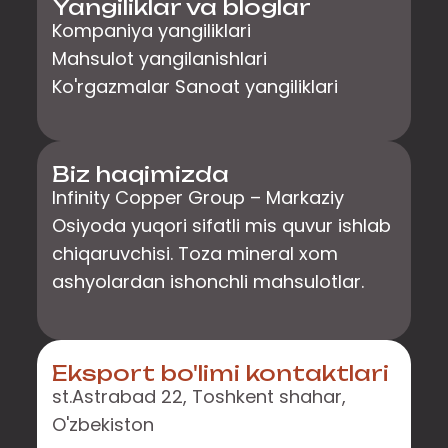
Yangiliklar va bloglar
Kompaniya yangiliklari
Mahsulot yangilanishlari
Ko'rgazmalar Sanoat yangiliklari
Biz haqimizda
Infinity Copper Group – Markaziy
Osiyoda yuqori sifatli mis quvur ishlab
chiqaruvchisi. Toza mineral xom
ashyolardan ishonchli mahsulotlar.
Eksport bo'limi kontaktlari
st.Astrabad 22, Toshkent shahar,
O'zbekiston