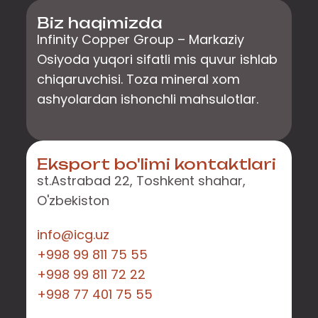
Biz haqimizda
Infinity Copper Group – Markaziy
Osiyoda yuqori sifatli mis quvur ishlab
chiqaruvchisi. Toza mineral xom
ashyolardan ishonchli mahsulotlar.
Eksport bo'limi kontaktlari
st.Astrabad 22, Toshkent shahar,
O'zbekiston
info@icg.uz
+998 99 811 75 55
+998 99 811 72 22
+998 77 401 75 55