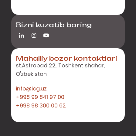
Bizni kuzatib boring
Mahalliy bozor kontaktlari
st.Astrabad 22, Toshkent shahar,
O'zbekiston
info@icg.uz
+998 99 841 97 00
+998 98 300 00 62