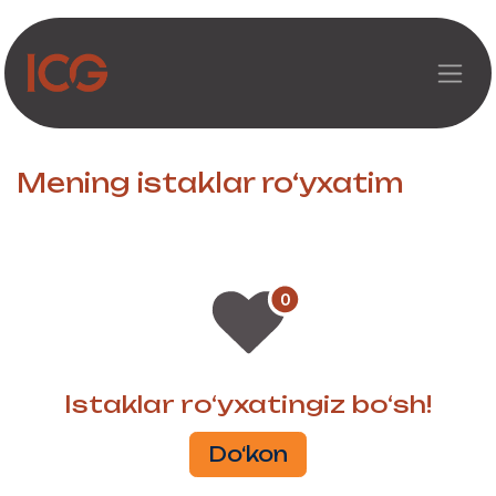
Asosiy mazmunga o‘tish
Mening istaklar ro‘yxatim
Istaklar ro‘yxatingiz bo‘sh!
Do‘kon