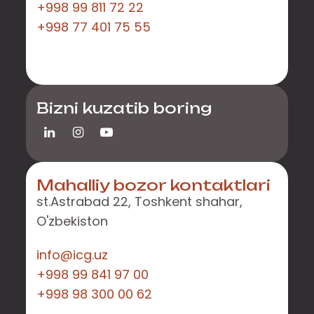
+998 99 811 72 22
+998 77 401 75 55
Bizni kuzatib boring
Mahalliy bozor kontaktlari
st.Astrabad 22, Toshkent shahar,
O'zbekiston
info@icg.uz
+998 99 841 97 00
+998 98 300 00 62