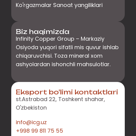
Ko'rgazmalar Sanoat yangiliklari
Biz haqimizda
Infinity Copper Group – Markaziy
Osiyoda yuqori sifatli mis quvur ishlab
chiqaruvchisi. Toza mineral xom
ashyolardan ishonchli mahsulotlar.
Eksport bo'limi kontaktlari
st.Astrabad 22, Toshkent shahar,
O'zbekiston
info@icg.uz
+998 99 811 75 55