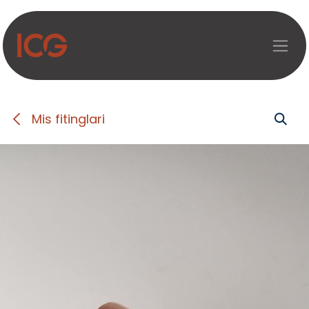
Asosiy mazmunga o‘tish
Mis fitinglari