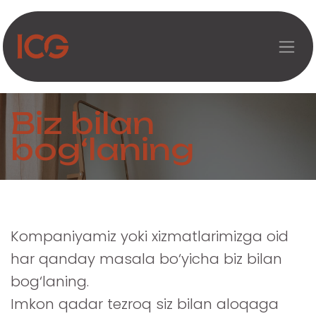
Asosiy mazmunga o‘tish
Biz bilan
bog‘laning
Kompaniyamiz yoki xizmatlarimizga oid
har qanday masala bo‘yicha biz bilan
bog‘laning.
Imkon qadar tezroq siz bilan aloqaga