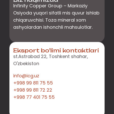
Infinity Copper Group – Markaziy
Osiyoda yuqori sifatli mis quvur ishlab
chiqaruvchisi. Toza mineral xom
ashyolardan ishonchli mahsulotlar.
Eksport bo'limi kontaktlari
st.Astrabad 22, Toshkent shahar,
O'zbekiston
info@icg.uz
+998 99 811 75 55
+998 99 811 72 22
+998 77 401 75 55