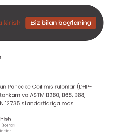
Hamkorlar
 kirish
Biz bilan bog‘laning
n
n Pancake Coil mis rulonlar (DHP-
ustahkam va ASTM B280, B68, B88,
N 12735 standartlariga mos.
shish
fosforli
artlar: