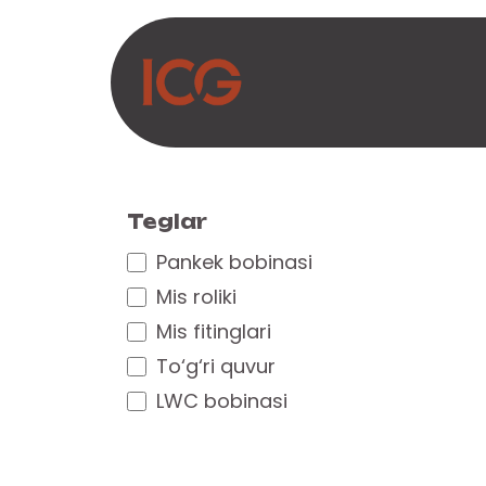
Asosiy mazmunga o‘tish
Biz haqimizda
Ma
Teglar
Pankek bobinasi
Mis roliki
Mis fitinglari
To‘g‘ri quvur
LWC bobinasi