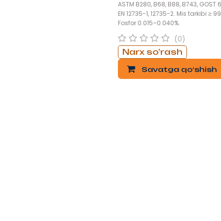
ASTM B280, B68, B88, B743, GOST 
EN 12735-1, 12735-2. Mis tarkibi ≥ 99
Fosfor 0.015–0.040%.
(0)
Narx so'rash
Savatga qo‘shish