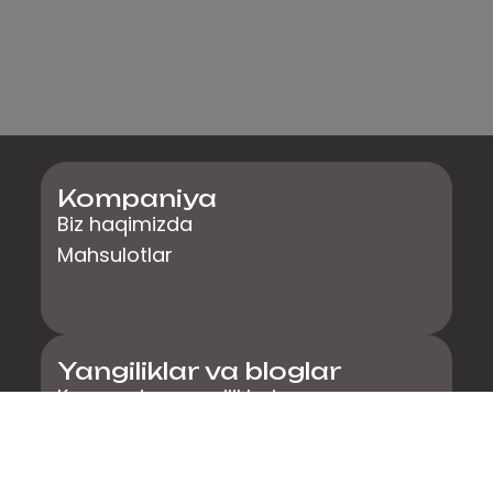
Kompaniya
Biz haqimizda
Mahsulotlar
Yangiliklar va bloglar
Kompaniya yangiliklari
Mahsulot yangilanishlari
Ko'rgazmalar Sanoat yangiliklari