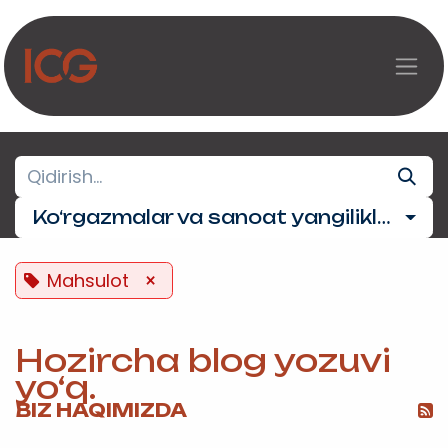
Asosiy mazmunga o‘tish
Ko‘rgazmalar va sanoat yangiliklari
Mahsulot
×
Hozircha blog yozuvi
yo‘q.
BIZ HAQIMIZDA