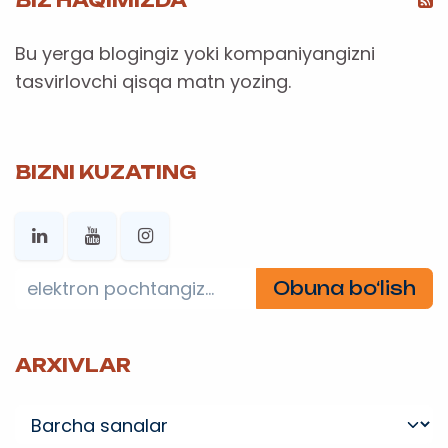
Bu yerga blogingiz yoki kompaniyangizni
tasvirlovchi qisqa matn yozing.
BIZNI KUZATING
Obuna bo‘lish
ARXIVLAR