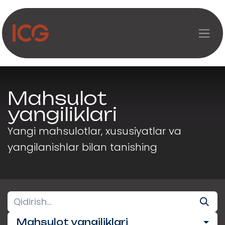
Asosiy mazmunga o‘tish
Mahsulot
yangiliklari
Yangi mahsulotlar, xususiyatlar va
yangilanishlar bilan tanishing
Mahsulot yangiliklari