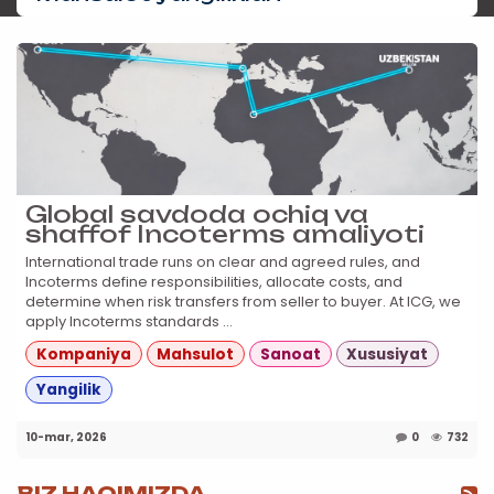
Global savdoda ochiq va
shaffof Incoterms amaliyoti
International trade runs on clear and agreed rules, and
Incoterms define responsibilities, allocate costs, and
determine when risk transfers from seller to buyer. At ICG, we
apply Incoterms standards ...
Kompaniya
Mahsulot
Sanoat
Xususiyat
Yangilik
10-mar, 2026
0
732
BIZ HAQIMIZDA