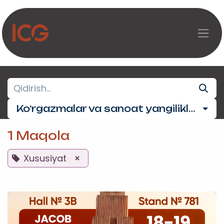
Asosiy mazmunga o‘tish
Ko‘rgazmalar va sanoat yangiliklari
1 Maqola
Xususiyat
×